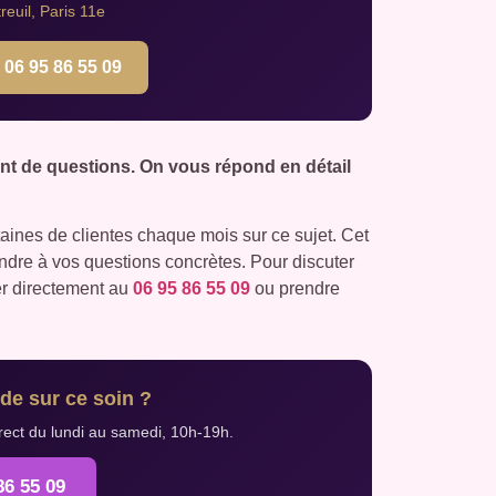
euil, Paris 11e
06 95 86 55 09
ant de questions. On vous répond en détail
nes de clientes chaque mois sur ce sujet. Cet
pondre à vos questions concrètes. Pour discuter
er directement au
06 95 86 55 09
ou prendre
de sur ce soin ?
rect du lundi au samedi, 10h-19h.
86 55 09