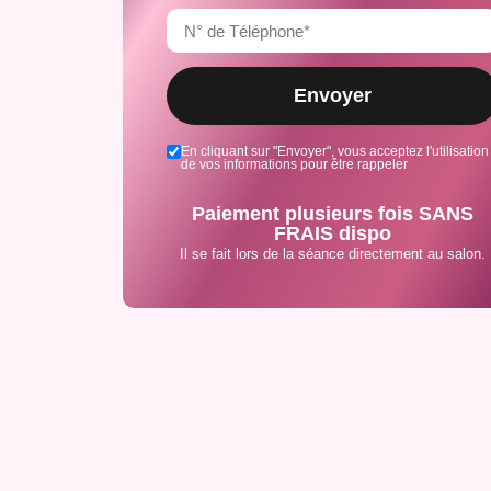
Envoyer
En cliquant sur "Envoyer", vous acceptez l'utilisation
de vos informations pour être rappeler
Paiement plusieurs fois SANS
FRAIS dispo
Il se fait lors de la séance directement au salon.