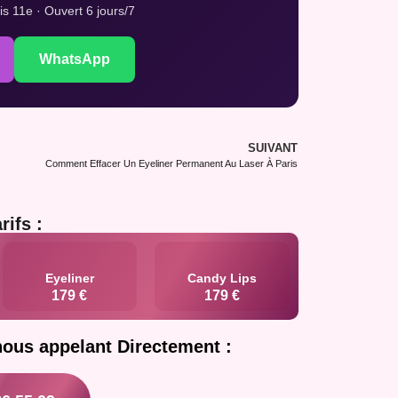
s 11e · Ouvert 6 jours/7
WhatsApp
SUIVANT
Comment Effacer Un Eyeliner Permanent Au Laser À Paris
rifs :
Eyeliner
Candy Lips
179 €
179 €
nous appelant Directement :