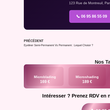
123 Rue de Montreuil, Pari
📞 06 95 86 55 09
PRÉCÉDENT
Eyeliner Semi-Permanent Vs Permanent : Lequel Choisir ?
Nos Ta
Microblading
Microshading
169 €
189 €
Intéresser ? Prenez RDV en 