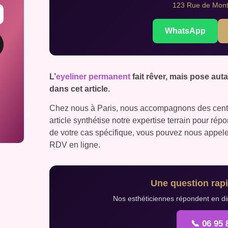
123 Rue de Montr
WhatsApp
L’
eyeliner permanent
fait rêver, mais pose aut
dans cet article.
Chez nous à Paris, nous accompagnons des centai
article synthétise notre expertise terrain pour ré
de votre cas spécifique, vous pouvez nous appel
RDV en ligne.
Une question rapi
Nos esthéticiennes répondent en di
📞 06 95 