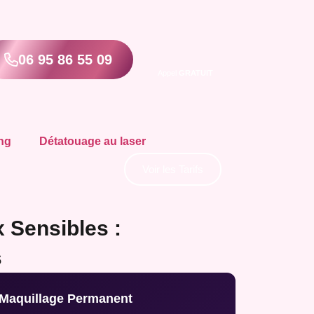
06 95 86 55 09
Appel
GRATUIT
ng
Détatouage au laser
Voir les Tarifs
 Sensibles :
s
 Maquillage Permanent