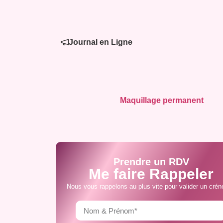
Journal en Ligne
Maquillage permanent
Prendre un RDV
Me faire Rappeler
Nous vous rappelons au plus vite pour valider un crén