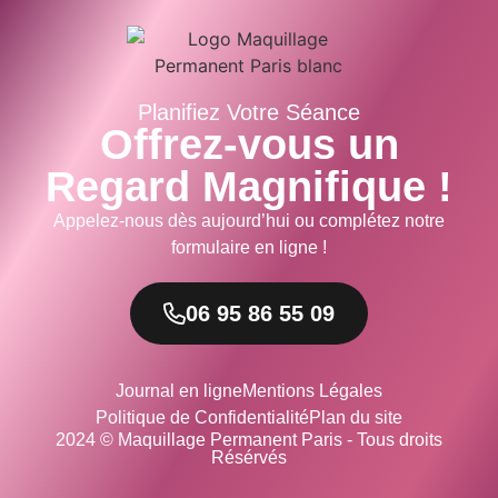
Planifiez Votre Séance
Offrez-vous un
Regard Magnifique !
Appelez-nous dès aujourd’hui ou complétez notre
formulaire en ligne !
06 95 86 55 09
Journal en ligne
Mentions Légales
Politique de Confidentialité
Plan du site
2024 © Maquillage Permanent Paris - Tous droits
Résérvés