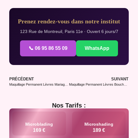
Prenez rendez-vous dans notre institut
123 Rue de Montreuil, Paris 11e · Ouvert 6 jours/7
📞 06 95 86 55 09
WhatsApp
PRÉCÉDENT
SUIVANT
Maquillage Permanent Lèvres Mariage : Sublimer Le Sourire Du Jour J
Maquillage Permanent Lèvres Bouche Asymétrique : Solutions
Nos Tarifs :
Microblading
Microshading
169 €
189 €