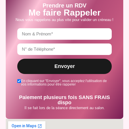
Prendre un RDV
Me faire Rappeler
Nous vous rappelons au plus vite pour valider un créneau !
Envoyer
En cliquant sur "Envoyer", vous acceptez l'utilisation de
vos informations pour être rappeler
Paiement plusieurs fois SANS FRAIS
dispo
Il se fait lors de la séance directement au salon.