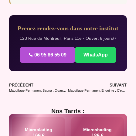
Prenez rendez-vous dans notre institut
123 Rue de Montreuil, Paris 11e · Ouvert 6 jours/7
📞 06 95 86 55 09
WhatsApp
PRÉCÉDENT
SUIVANT
Maquillage Permanent Sauna : Quand Peut-On Y Aller
Maquillage Permanent Enceinte : C’est Possible ?
Nos Tarifs :
Microblading
Microshading
169 €
189 €