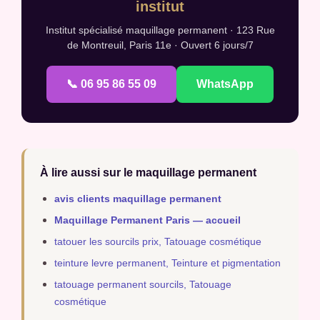
institut
Institut spécialisé maquillage permanent · 123 Rue
de Montreuil, Paris 11e · Ouvert 6 jours/7
📞 06 95 86 55 09
WhatsApp
À lire aussi sur le maquillage permanent
avis clients maquillage permanent
Maquillage Permanent Paris — accueil
tatouer les sourcils prix, Tatouage cosmétique
teinture levre permanent, Teinture et pigmentation
tatouage permanent sourcils, Tatouage
cosmétique