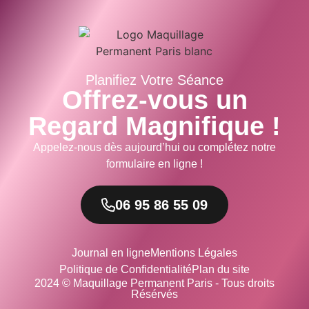
Planifiez Votre Séance
Offrez-vous un
Regard Magnifique !
Appelez-nous dès aujourd’hui ou complétez notre
formulaire en ligne !
06 95 86 55 09
Journal en ligne
Mentions Légales
Politique de Confidentialité
Plan du site
2024 © Maquillage Permanent Paris - Tous droits
Résérvés