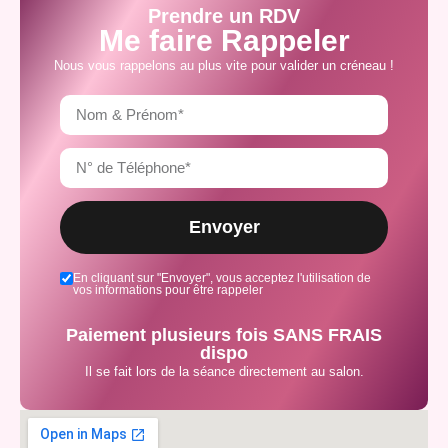
Prendre un RDV
Me faire Rappeler
Nous vous rappelons au plus vite pour valider un créneau !
Envoyer
En cliquant sur "Envoyer", vous acceptez l'utilisation de
vos informations pour être rappeler
Paiement plusieurs fois SANS FRAIS
dispo
Il se fait lors de la séance directement au salon.