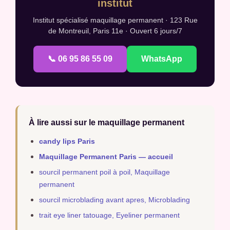
institut
Institut spécialisé maquillage permanent · 123 Rue
de Montreuil, Paris 11e · Ouvert 6 jours/7
📞 06 95 86 55 09
WhatsApp
À lire aussi sur le maquillage permanent
candy lips Paris
Maquillage Permanent Paris — accueil
sourcil permanent poil à poil, Maquillage
permanent
sourcil microblading avant apres, Microblading
trait eye liner tatouage, Eyeliner permanent