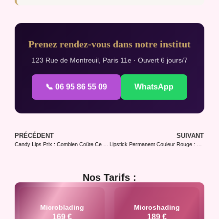
Prenez rendez-vous dans notre institut
123 Rue de Montreuil, Paris 11e · Ouvert 6 jours/7
📞 06 95 86 55 09
WhatsApp
PRÉCÉDENT
SUIVANT
Candy Lips Prix : Combien Coûte Ce Maquillage Permanent
Lipstick Permanent Couleur Rouge : La Bouche Glamour
Nos Tarifs :
Microblading
Microshading
169 €
189 €