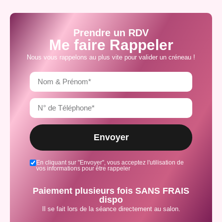
Prendre un RDV
Me faire Rappeler
Nous vous rappelons au plus vite pour valider un créneau !
Envoyer
En cliquant sur "Envoyer", vous acceptez l'utilisation de
vos informations pour être rappeler
Paiement plusieurs fois SANS FRAIS
dispo
Il se fait lors de la séance directement au salon.