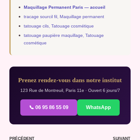
Maquillage Permanent Paris — accueil
tracage sourcil fil, Maquillage permanent
tatouage cils, Tatouage cosmétique
tatouage paupière maquillage, Tatouage
cosmétique
Prenez rendez-vous dans notre institut
123 Rue de Montreuil, Paris 11e · Ouvert 6 jours/7
📞 06 95 86 55 09
WhatsApp
PRÉCÉDENT
SUIVANT