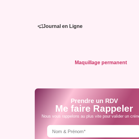
Journal en Ligne
Maquillage permanent
Prendre un RDV
Me faire Rappeler
Nous vous rappelons au plus vite pour valider un crén