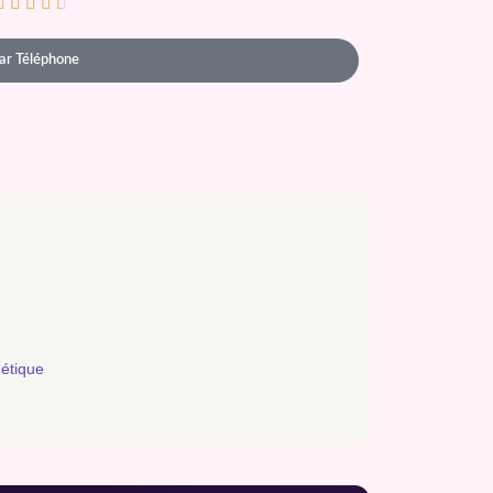





ar Téléphone
métique