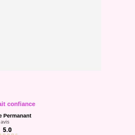
ait confiance
e Permanant
 avis
5.0