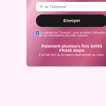
Envoyer
En cliquant sur "Envoyer", vous acceptez l'utilisation
de vos informations pour être rappeler
Paiement plusieurs fois SANS
FRAIS dispo
Il se fait lors de la séance directement au salon.