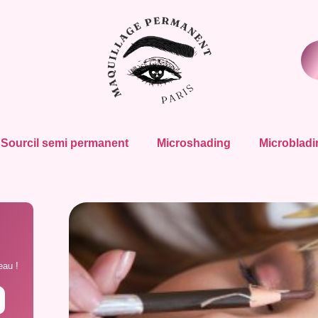
Sourcil semi permanent
Microshading
Microbladi
eau !