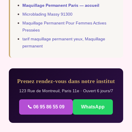
Maquillage Permanent Paris — accueil
Microblading Massy 91300
Maquillage Permanent Pour Femmes Actives
Pressées
tarif maquillage permanent yeux, Maquillage
permanent
Prenez rendez-vous dans notre institut
123 Rue de Montreuil, Paris 11e · Ouvert 6 jours/7
📞 06 95 86 55 09
WhatsApp