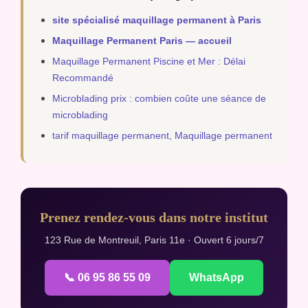
site spécialisé maquillage permanent à Paris
Maquillage Permanent Paris — accueil
Maquillage Permanent Piscine et Mer : Délai
Recommandé
Microblading prix : combien coûte une séance de
microblading
tarif maquillage permanent, Maquillage permanent
Prenez rendez-vous dans notre institut
123 Rue de Montreuil, Paris 11e · Ouvert 6 jours/7
📞 06 95 86 55 09
WhatsApp