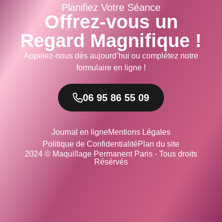
Planifiez Votre Séance
Offrez-vous un
Regard Magnifique !
Appelez-nous dès aujourd’hui ou complétez notre
formulaire en ligne !
06 95 86 55 09
Journal en ligne
Mentions Légales
Politique de Confidentialité
Plan du site
2024 © Maquillage Permanent Paris - Tous droits
Résérvés