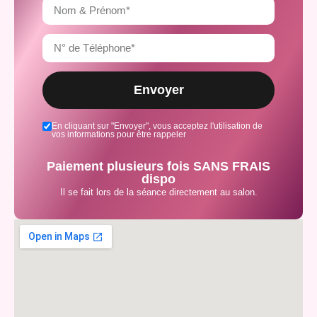
Envoyer
En cliquant sur "Envoyer", vous acceptez l'utilisation de
vos informations pour être rappeler
Paiement plusieurs fois SANS FRAIS
dispo
Il se fait lors de la séance directement au salon.