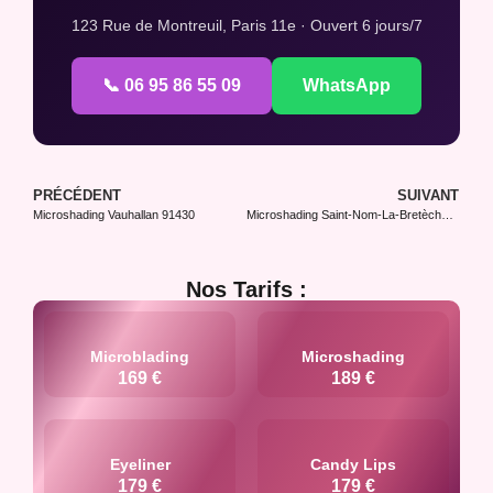
123 Rue de Montreuil, Paris 11e · Ouvert 6 jours/7
📞 06 95 86 55 09
WhatsApp
PRÉCÉDENT
SUIVANT
Microshading Vauhallan 91430
Microshading Saint-Nom-La-Bretèche 78860
Nos Tarifs :
Microblading
Microshading
169 €
189 €
Eyeliner
Candy Lips
179 €
179 €