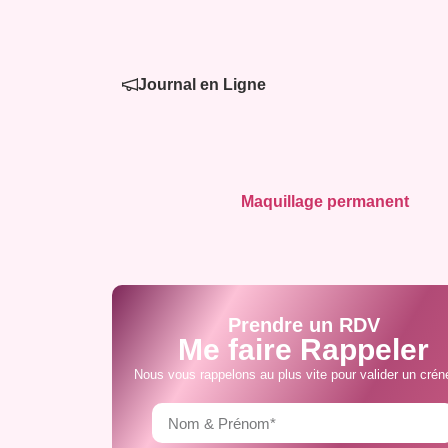
Journal en Ligne
Maquillage permanent
Prendre un RDV
Me faire Rappeler
Nous vous rappelons au plus vite pour valider un crén