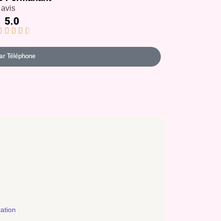
 avis
5.0





ar Téléphone
tation