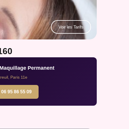
Voir les Tarifs
160
 Maquillage Permanent
euil, Paris 11e
06 95 86 55 09