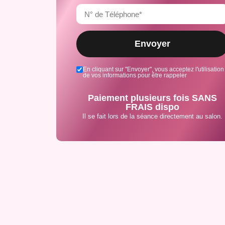
Envoyer
En cliquant sur "Envoyer", vous acceptez l'utilisation
de vos informations pour être rappeler
Paiement plusieurs fois SANS
FRAIS dispo
Il se fait lors de la séance directement au salon.