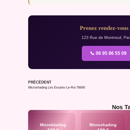
Prenez rendez-vous 
123 Rue de Montreuil, Pari
📞 06 95 86 55 09
PRÉCÉDENT
Microshading Les Essarts-Le-Roi 78690
Nos Ta
Microblading
Microshading