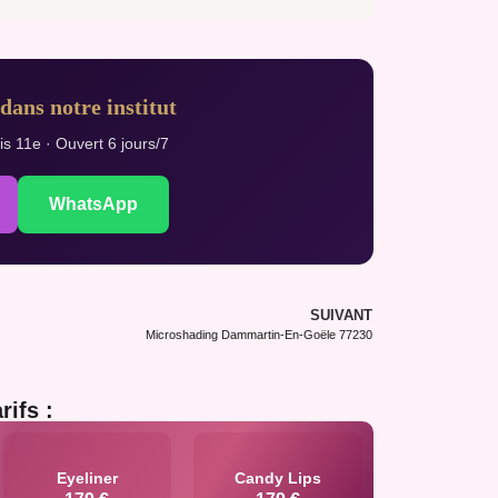
dans notre institut
s 11e · Ouvert 6 jours/7
WhatsApp
SUIVANT
Microshading Dammartin-En-Goële 77230
rifs :
Eyeliner
Candy Lips