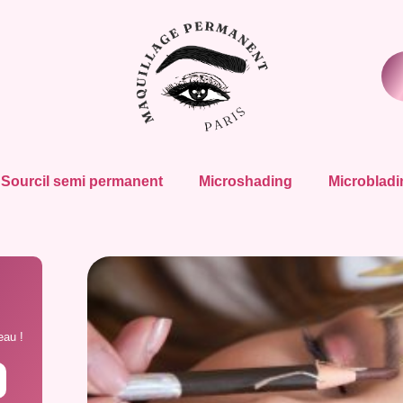
Sourcil semi permanent
Microshading
Microbladi
eau !