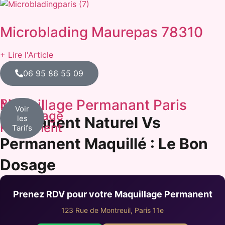
Microblading Maurepas 78310
+ Lire l'Article
06 95 86 55 09
Blog
Maquillage Permanant Paris
Voir
Maquillage
Permanent Naturel Vs
les
Permanent
Tarifs
Permanent Maquillé : Le Bon
Dosage
Prenez RDV pour votre Maquillage Permanent
123 Rue de Montreuil, Paris 11e