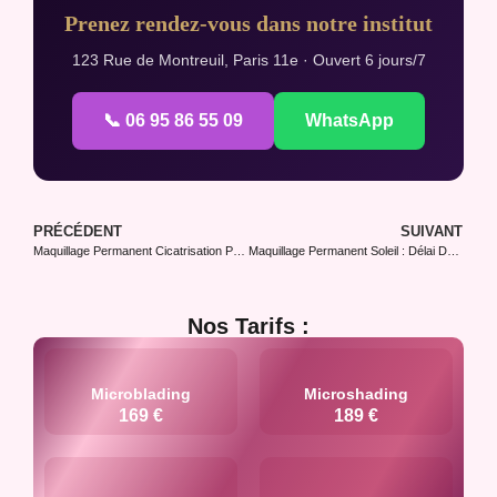
Prenez rendez-vous dans notre institut
123 Rue de Montreuil, Paris 11e · Ouvert 6 jours/7
📞 06 95 86 55 09
WhatsApp
PRÉCÉDENT
SUIVANT
Maquillage Permanent Cicatrisation Phase Par Phase
Maquillage Permanent Soleil : Délai De Sécurité
Nos Tarifs :
Microblading
Microshading
169 €
189 €