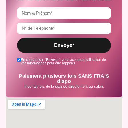
Envoyer
En cliquant sur "Envoyer", vous acceptez l'utilisation de
vos informations pour être rappeler
Paiement plusieurs fois SANS FRAIS
dispo
Il se fait lors de la séance directement au salon.