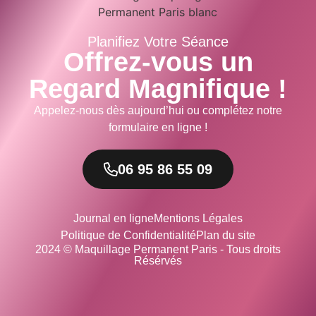
Planifiez Votre Séance
Offrez-vous un
Regard Magnifique !
Appelez-nous dès aujourd’hui ou complétez notre
formulaire en ligne !
06 95 86 55 09
Journal en ligne
Mentions Légales
Politique de Confidentialité
Plan du site
2024 © Maquillage Permanent Paris - Tous droits
Résérvés