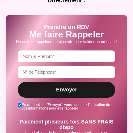
Directement :
Prendre un RDV
Me faire Rappeler
Nous vous rappelons au plus vite pour valider un créneau !
Envoyer
En cliquant sur "Envoyer", vous acceptez l'utilisation de
vos informations pour être rappeler
Paiement plusieurs fois SANS FRAIS
dispo
Il se fait lors de la séance directement au salon.