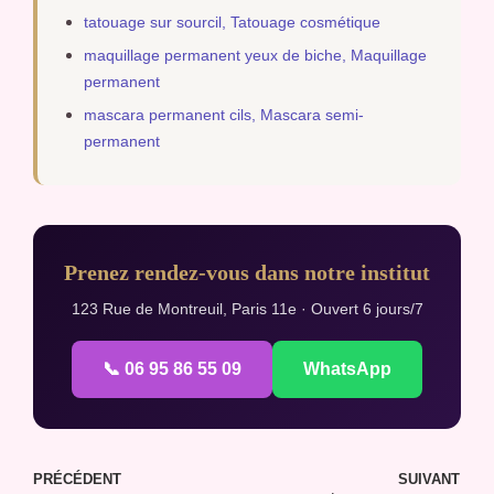
tatouage sur sourcil, Tatouage cosmétique
maquillage permanent yeux de biche, Maquillage
permanent
mascara permanent cils, Mascara semi-
permanent
Prenez rendez-vous dans notre institut
123 Rue de Montreuil, Paris 11e · Ouvert 6 jours/7
📞 06 95 86 55 09
WhatsApp
PRÉCÉDENT
SUIVANT