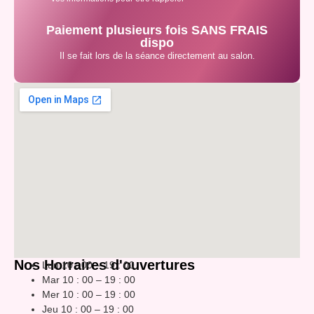
Paiement plusieurs fois SANS FRAIS
dispo
Il se fait lors de la séance directement au salon.
Nos Horraires d'ouvertures
Lun 10 : 00 – 19 : 00
Mar 10 : 00 – 19 : 00
Mer 10 : 00 – 19 : 00
Jeu 10 : 00 – 19 : 00