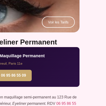
Voir les Tarifs
yeliner Permanent
 Maquillage Permanent
euil, Paris 11e
06 95 86 55 09
se en maquillage semi-permanent au 123 Rue de
upérieur, Eyeliner permanent
. RDV
06 95 86 55