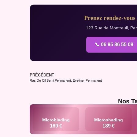
Prenez rendez-vous 
123 Rue de Montreuil, Pari
📞 06 95 86 55 09
PRÉCÉDENT
Ras De Cil Semi Permanent, Eyeliner Permanent
Nos Ta
Microblading
Microshading
169 €
189 €