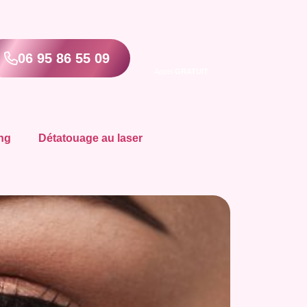
06 95 86 55 09
Appel
GRATUIT
ng
Détatouage au laser