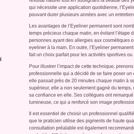
résultat naturel tout en soulignant la beauté des y
qui nécessite une application quotidienne, l’Eyeli
pouvant durer plusieurs années avec un entretien
Les avantages de l’Eyeliner permanent sont nombr
temps précieux chaque matin, en évitant l’étape du
personnes ayant des allergies aux cosmétiques ou 
eyeliner à la main. En outre, l’Eyeliner permanent r
fait un choix parfait pour les activités sportives 
i
Pour illustrer l’impact de cette technique, preno
professionnelle qui a décidé de se faire poser un 
elle passait près de 20 minutes chaque matin à se 
supérieur, elle a non seulement gagné du temps,
sa confiance en elle. Ses collègues ont remarqué
lumineuse, ce qui a renforcé son image professio
Il est essentiel de choisir un professionnel qualif
que le praticien utilise des pigments de haute qu
consultation préalable est également recommandée