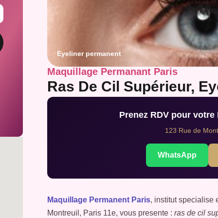
Eyeliner permanent
Maquillage Permanant Paris
Ras De Cil Supérieur, E
Prenez RDV pour votre
123 Rue de Montr
WhatsApp
Maquillage Permanent Paris
, institut speciali
Montreuil, Paris 11e, vous presente :
ras de cil s