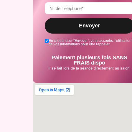
Envoyer
En cliquant sur "Envoyer", vous acceptez l'utilisation
de vos informations pour être rappeler
Paiement plusieurs fois SANS
FRAIS dispo
Il se fait lors de la séance directement au salon.