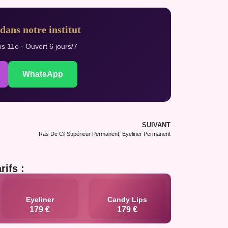
dans notre institut
s 11e · Ouvert 6 jours/7
WhatsApp
SUIVANT
Ras De Cil Supérieur Permanent, Eyeliner Permanent
rifs :
Eyeliner
Candy Lips
179 €
179 €