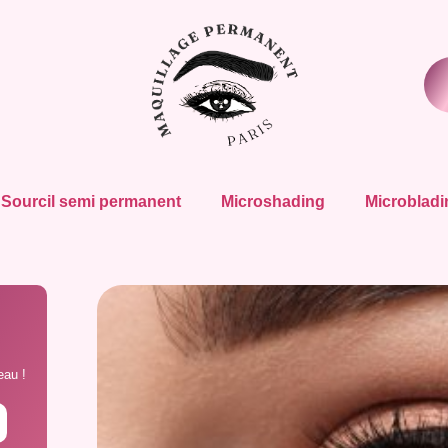
Sourcil semi permanent
Microshading
Microbladi
eau !