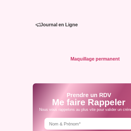
Journal en Ligne
Maquillage permanent
Prendre un RDV
Me faire Rappeler
Nous vous rappelons au plus vite pour valider un crén